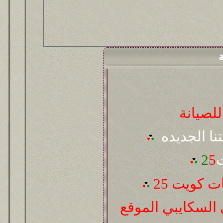
ة
لصيانة
تنا الجديده
ت
5
2
 كويت 25
السكايبي الموقع