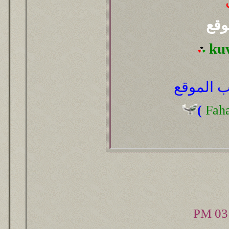
وقع
ku
 الموقع
(
Fah
03: