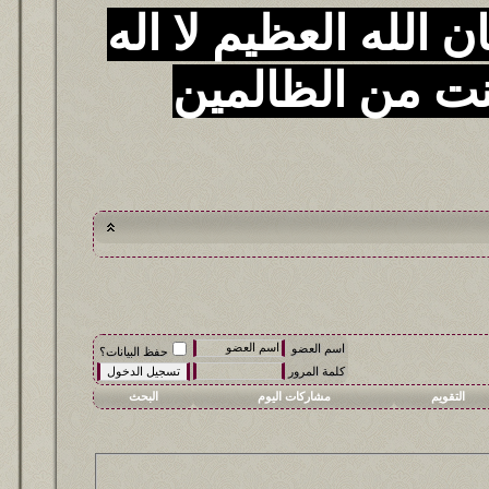
 الله العظيم لا اله
نت من الظالمين
اسم العضو
حفظ البيانات؟
كلمة المرور
التقويم
مشاركات اليوم
البحث