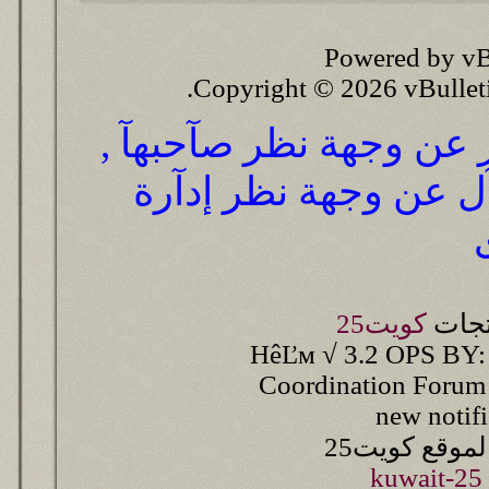
Powered by vB
Copyright © 2026 vBulletin 
ر عن وجهة نظر صآحبهآ ,
آل عن وجهة نظر إدآرة
تجات
كويت25
HêĽм √ 3.2 OPS BY:
Coordination Forum
new notif
وقع كويت25
kuwait-25