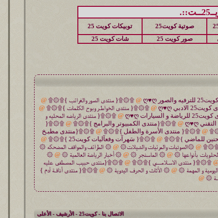
::.
صوتية كويت25
توبيكات كويت 25
صور كويت 25
شات كويت 25
@
۩۞۩{ منتدى الصور والغرائب }۩۞۩
@
@
۩۞۩{ منتدى الخواطـر وبوح الكلمات }۩۞۩
@
@
۩۞۩{ منتدى الرياضه المحليه و
@
۩۞۩{منتدى الكمبيوتر والبرامج }۩۞۩
@
۩۞۩{
۞۩
@
۩۞۩{ منتدى الأسرة والطفل }۩۞۩
@
۩۞۩{منتدى مطبـخ
حنين للماضي }۩۞۩
@
۩۞۩{ سَهرآت وفعآليات كويت25 }۩۞۩
@
 }۩۞۩
@
۞الصوتيات والمرئيات والشيلات۞
@
۞ الطرائف والمواقف المضحكه ۞
حلويات بأنواعها ۞
@
۞ الماسنجر ۞
@
۞ أخبار الرياضة العالمية ۞
@
۞
۩۞۩{ منتدى الاسـلامـــي }۩۞۩
@
۩۞۩{منتدى حبيب المصطفى عليه
ليومية و المهمة ۞
@
۞ الأثاث و الحرف اليدوية ۞
@
۩۞۩{ منتدى أناقـة آدم }
ـة ۞
@
الاتصال بنا
-
كويت25
-
الأرشيف
-
الأعلى