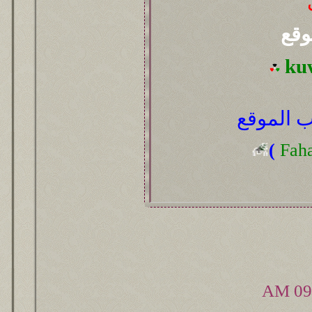
وقع
ku
 الموقع
(
Fah
09: