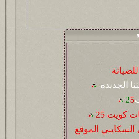
ة
لصيانة
تنا الجديده
ت
5
2
 كويت 25
السكايبي الموقع