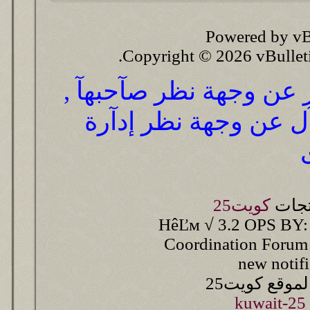
Powered by vB
Copyright © 2026 vBulletin 
ر عن وجهة نظر صآحبهآ ,
آل عن وجهة نظر إدآرة
تجات
كويت25
HêĽм √ 3.2 OPS BY:
Coordination Forum
new notif
وقع كويت25
kuwait-25