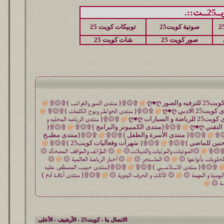
::.
صوتية كويت25
توبيكات كويت 25
صور كويت 25
شات كويت 25
@
۩۞۩{ منتدى الصور والغرائب }۩۞۩
@
@
۩۞۩{ منتدى الخواطـر وبوح الكلمات }۩۞۩
@
@
۩۞۩{ منتدى الرياضه المحليه و
@
۩۞۩{منتدى الكمبيوتر والبرامج }۩۞۩
@
۩۞۩{
۞۩
@
۩۞۩{ منتدى الأسرة والطفل }۩۞۩
@
۩۞۩{منتدى مطبـخ
حنين للماضي }۩۞۩
@
۩۞۩{ سَهرآت وفعآليات كويت25 }۩۞۩
@
 }۩۞۩
@
۞الصوتيات والمرئيات والشيلات۞
@
۞ الطرائف والمواقف المضحكه ۞
حلويات بأنواعها ۞
@
۞ الماسنجر ۞
@
۞ أخبار الرياضة العالمية ۞
@
۞
۩۞۩{ منتدى الاسـلامـــي }۩۞۩
@
۩۞۩{منتدى حبيب المصطفى عليه
ليومية و المهمة ۞
@
۞ الأثاث و الحرف اليدوية ۞
@
۩۞۩{ منتدى أناقـة آدم }
ـة ۞
@
الاتصال بنا
-
كويت25
-
الأرشيف
-
الأعلى