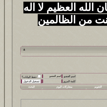
 الله العظيم لا اله
نت من الظالمين
اسم العضو
حفظ البيانات؟
كلمة المرور
التقويم
مشاركات اليوم
البحث