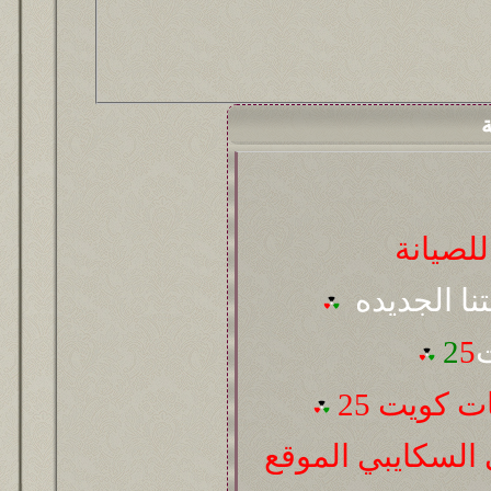
ة
لصيانة
تنا الجديده
ت
5
2
 كويت 25
السكايبي الموقع