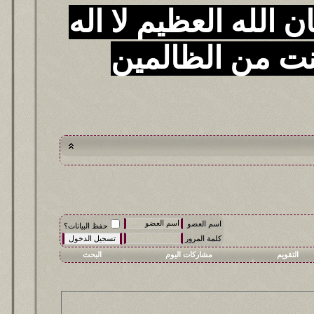
 الله العظيم لا اله
نت من الظالمين
اسم العضو
حفظ البيانات؟
كلمة المرور
التقويم
مشاركات اليوم
البحث