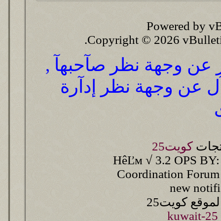
Powered by vB
Copyright © 2026 vBulletin 
ر عن وجهة نظر صآحبهآ ,
آل عن وجهة نظر إدآرة
تجات
كويت25
HêĽм √ 3.2 OPS BY:
Coordination Forum
new notif
وقع كويت25
kuwait-25