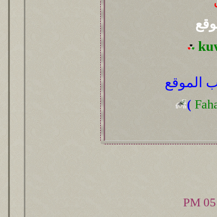
وقع
ku
 الموقع
(
Fah
05: