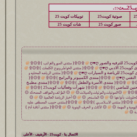
::.
صوتية كويت25
توبيكات كويت 25
صور كويت 25
شات كويت 25
@
۩۞۩{ منتدى الصور والغرائب }۩۞۩
@
@
۩۞۩{ منتدى الخواطـر وبوح الكلمات }۩۞۩
@
@
۩۞۩{ منتدى الرياضه المحليه و
@
۩۞۩{منتدى الكمبيوتر والبرامج }۩۞۩
@
۩۞۩{
۞۩
@
۩۞۩{ منتدى الأسرة والطفل }۩۞۩
@
۩۞۩{منتدى مطبـخ
حنين للماضي }۩۞۩
@
۩۞۩{ سَهرآت وفعآليات كويت25 }۩۞۩
@
 }۩۞۩
@
۞الصوتيات والمرئيات والشيلات۞
@
۞ الطرائف والمواقف المضحكه ۞
حلويات بأنواعها ۞
@
۞ الماسنجر ۞
@
۞ أخبار الرياضة العالمية ۞
@
۞
۩۞۩{ منتدى الاسـلامـــي }۩۞۩
@
۩۞۩{منتدى حبيب المصطفى عليه
ليومية و المهمة ۞
@
۞ الأثاث و الحرف اليدوية ۞
@
۩۞۩{ منتدى أناقـة آدم }
ـة ۞
@
الاتصال بنا
-
كويت25
-
الأرشيف
-
الأعلى