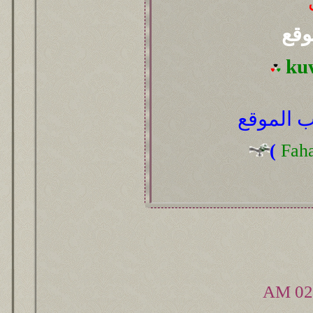
وقع
ku
 الموقع
(
Fah
02: