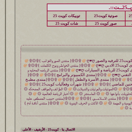
::.
صوتية كويت25
توبيكات كويت 25
صور كويت 25
شات كويت 25
@
۩۞۩{ منتدى الصور والغرائب }۩۞۩
@
@
۩۞۩{ منتدى الخواطـر وبوح الكلمات }۩۞۩
@
@
۩۞۩{ منتدى الرياضه المحليه و
@
۩۞۩{منتدى الكمبيوتر والبرامج }۩۞۩
@
۩۞۩{
۞۩
@
۩۞۩{ منتدى الأسرة والطفل }۩۞۩
@
۩۞۩{منتدى مطبـخ
حنين للماضي }۩۞۩
@
۩۞۩{ سَهرآت وفعآليات كويت25 }۩۞۩
@
 }۩۞۩
@
۞الصوتيات والمرئيات والشيلات۞
@
۞ الطرائف والمواقف المضحكه ۞
حلويات بأنواعها ۞
@
۞ الماسنجر ۞
@
۞ أخبار الرياضة العالمية ۞
@
۞
۩۞۩{ منتدى الاسـلامـــي }۩۞۩
@
۩۞۩{منتدى حبيب المصطفى عليه
ليومية و المهمة ۞
@
۞ الأثاث و الحرف اليدوية ۞
@
۩۞۩{ منتدى أناقـة آدم }
ـة ۞
@
الاتصال بنا
-
كويت25
-
الأرشيف
-
الأعلى