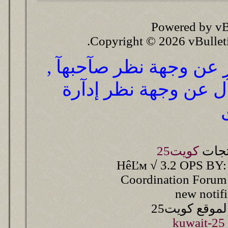
Powered by vB
Copyright © 2026 vBulletin 
ر عن وجهة نظر صآحبهآ ,
آل عن وجهة نظر إدآرة
تجات
كويت25
HêĽм √ 3.2 OPS BY:
Coordination Forum
new notif
وقع كويت25
kuwait-25