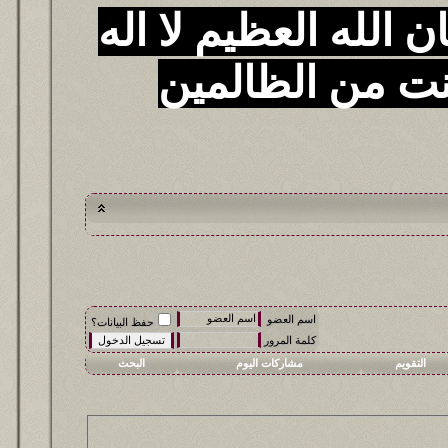
 الله العظيم لا اله
نت من الظالمين
اسم العضو
حفظ البيانات؟
كلمة المرور
التقويم
مشاركات اليوم
البحث