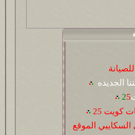
ة
لصيانة
تنا الجديده
ت
5
2
 كويت 25
السكايبي الموقع