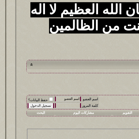
 الله العظيم لا اله
نت من الظالمين
اسم العضو
حفظ البيانات؟
كلمة المرور
التقويم
مشاركات اليوم
البحث