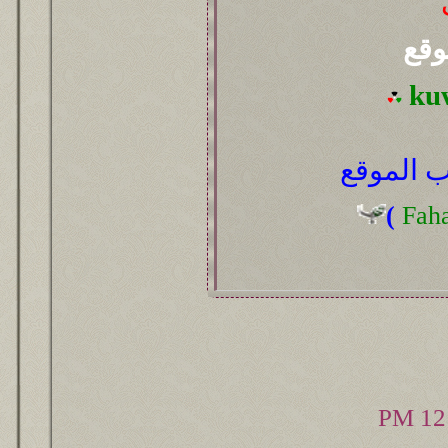
وقع
ku
 الموقع
(
Fah
12: