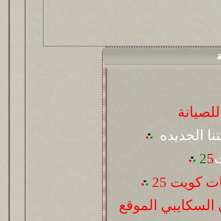
ة
لصيانة
تنا الجديده
ت
5
2
 كويت 25
السكايبي الموقع