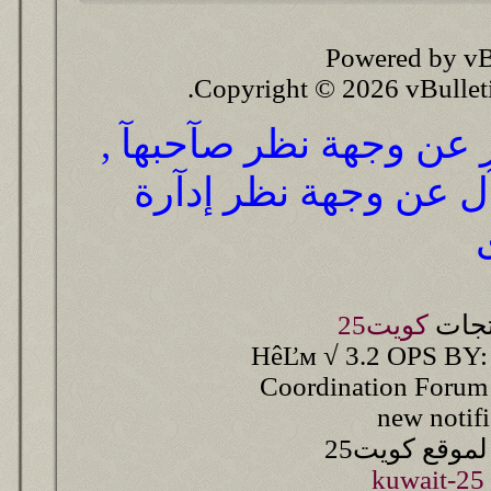
Powered by vB
Copyright © 2026 vBulletin 
ر عن وجهة نظر صآحبهآ ,
آل عن وجهة نظر إدآرة
تجات
كويت25
HêĽм √ 3.2 OPS BY:
Coordination Forum
new notif
موقع كويت25
kuwait-25