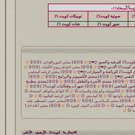
::.
صوتية كويت25
توبيكات كويت 25
صور كويت 25
شات كويت 25
@
۩۞۩{ منتدى الصور والغرائب }۩۞۩
@
@
۩۞۩{ منتدى الخواطـر وبوح الكلمات }۩۞۩
@
@
۩۞۩{ منتدى الرياضه المحليه و
@
۩۞۩{منتدى الكمبيوتر والبرامج }۩۞۩
@
۩۞۩{
۞۩
@
۩۞۩{ منتدى الأسرة والطفل }۩۞۩
@
۩۞۩{منتدى مطبـخ
حنين للماضي }۩۞۩
@
۩۞۩{ سَهرآت وفعآليات كويت25 }۩۞۩
@
 }۩۞۩
@
۞الصوتيات والمرئيات والشيلات۞
@
۞ الطرائف والمواقف المضحكه ۞
حلويات بأنواعها ۞
@
۞ الماسنجر ۞
@
۞ أخبار الرياضة العالمية ۞
@
۞
۩۞۩{ منتدى الاسـلامـــي }۩۞۩
@
۩۞۩{منتدى حبيب المصطفى عليه
ليومية و المهمة ۞
@
۞ الأثاث و الحرف اليدوية ۞
@
۩۞۩{ منتدى أناقـة آدم }
ـة ۞
@
الاتصال بنا
-
كويت25
-
الأرشيف
-
الأعلى