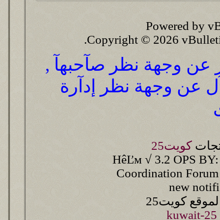
Powered by vB
Copyright © 2026 vBulletin 
ر عن وجهة نظر صآحبهآ ,
آل عن وجهة نظر إدآرة
تجات
كويت25
HêĽм √ 3.2 OPS BY:
Coordination Forum
new notif
وقع كويت25
kuwait-25