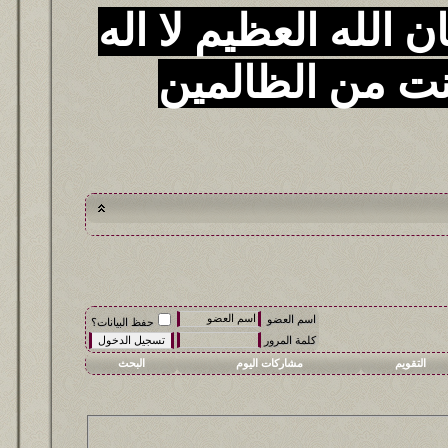
 الله العظيم لا اله
نت من الظالمين
اسم العضو
حفظ البيانات؟
كلمة المرور
التقويم
مشاركات اليوم
البحث