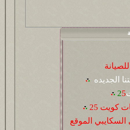
ة
لصيانة
تنا الجديده
ت
5
2
 كويت 25
السكايبي الموقع