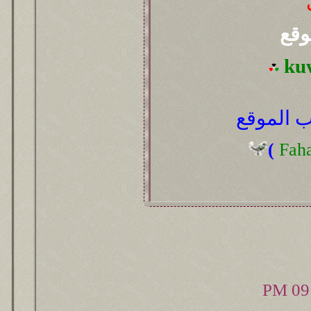
وقع
ku
 الموقع
(
Fah
09: