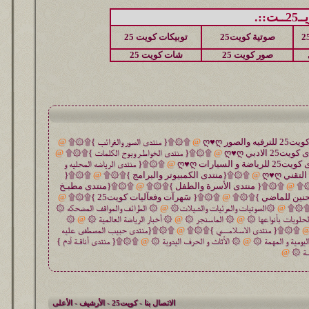
::.
صوتية كويت25
توبيكات كويت 25
صور كويت 25
شات كويت 25
@
۩۞۩{ منتدى الصور والغرائب }۩۞۩
@
@
۩۞۩{ منتدى الخواطـر وبوح الكلمات }۩۞۩
@
@
۩۞۩{ منتدى الرياضه المحليه و
@
۩۞۩{منتدى الكمبيوتر والبرامج }۩۞۩
@
۩۞۩{
۞۩
@
۩۞۩{ منتدى الأسرة والطفل }۩۞۩
@
۩۞۩{منتدى مطبـخ
حنين للماضي }۩۞۩
@
۩۞۩{ سَهرآت وفعآليات كويت25 }۩۞۩
@
 }۩۞۩
@
۞الصوتيات والمرئيات والشيلات۞
@
۞ الطرائف والمواقف المضحكه ۞
حلويات بأنواعها ۞
@
۞ الماسنجر ۞
@
۞ أخبار الرياضة العالمية ۞
@
۞
۩۞۩{ منتدى الاسـلامـــي }۩۞۩
@
۩۞۩{منتدى حبيب المصطفى عليه
ليومية و المهمة ۞
@
۞ الأثاث و الحرف اليدوية ۞
@
۩۞۩{ منتدى أناقـة آدم }
ـة ۞
@
الاتصال بنا
-
كويت25
-
الأرشيف
-
الأعلى