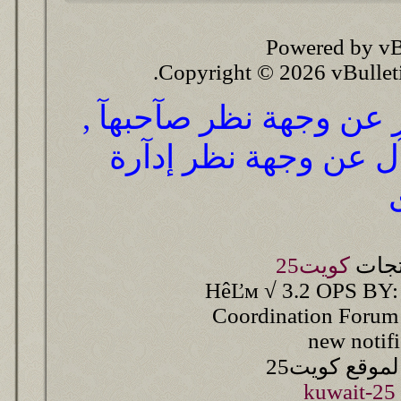
Powered by vB
Copyright © 2026 vBulletin 
ر عن وجهة نظر صآحبهآ ,
آل عن وجهة نظر إدآرة
تجات
كويت25
HêĽм √ 3.2 OPS BY:
Coordination Forum
new notif
وقع كويت25
kuwait-25