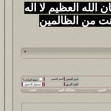
 الله العظيم لا اله
نت من الظالمين
اسم العضو
حفظ البيانات؟
كلمة المرور
التقويم
مشاركات اليوم
البحث