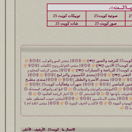
::.
صوتية كويت25
توبيكات كويت 25
صور كويت 25
شات كويت 25
@
۩۞۩{ منتدى الصور والغرائب }۩۞۩
@
@
۩۞۩{ منتدى الخواطـر وبوح الكلمات }۩۞۩
@
@
۩۞۩{ منتدى الرياضه المحليه و
@
۩۞۩{منتدى الكمبيوتر والبرامج }۩۞۩
@
۩۞۩{
۞۩
@
۩۞۩{ منتدى الأسرة والطفل }۩۞۩
@
۩۞۩{منتدى مطبـخ
حنين للماضي }۩۞۩
@
۩۞۩{ سَهرآت وفعآليات كويت25 }۩۞۩
@
 }۩۞۩
@
۞الصوتيات والمرئيات والشيلات۞
@
۞ الطرائف والمواقف المضحكه ۞
حلويات بأنواعها ۞
@
۞ الماسنجر ۞
@
۞ أخبار الرياضة العالمية ۞
@
۞
۩۞۩{ منتدى الاسـلامـــي }۩۞۩
@
۩۞۩{منتدى حبيب المصطفى عليه
ليومية و المهمة ۞
@
۞ الأثاث و الحرف اليدوية ۞
@
۩۞۩{ منتدى أناقـة آدم }
ـة ۞
@
الاتصال بنا
-
كويت25
-
الأرشيف
-
الأعلى