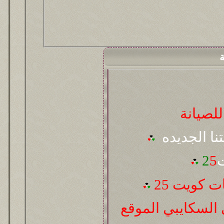
ة
لصيانة
تنا الجديده
ت
5
2
 كويت 25
السكايبي الموقع