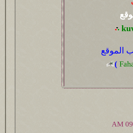
وقع
ku
 الموقع
(
Fah
09: